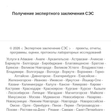
запись
Получение экспертного заключения СЭС
©
2026
< Экспертное заключение СЭС >
·
проекты, отчеты,
программы, оценки, протоколы лабораторных исследований
Услуги в Абакане - Анапе - Архангельске - Астрахани - Ачинске -
Барнауле - Белгороде - Биробиджане - Благовещенске - Братске -
Брянске - Великом Новгороде - Великом Устюге - Владивостоке -
Владимире - Волгограде - Вологде - Воркуте - Воронеже - Горно-
Алтайске - Дивногорске - Екатеринбурге - Енисейске -
Железногорске - Иваново - Ижевске - Иркутске - Йошкар-Оле -
Казани - Калининграде - Калуге - Канске - Кемерово - Кирове -
Костроме - Краснодаре - Красноярске - Кургане - Курске - Кызыле
- Лесосибирске - Липецке - Магадане - Магнитогорске - Майкопе -
Минусинске - Москве - Мурманске - Новосибирске - Назарово -
Новокузнецке - Нижнем Новгороде - Новгороде - Новороссийске -
Омске - Орле - Оренбурге - Пензе - Перми - Петрозаводске -
Пскове - Ростове-на-Дону - Рязани - Самаре - Санкт-Петербурге -