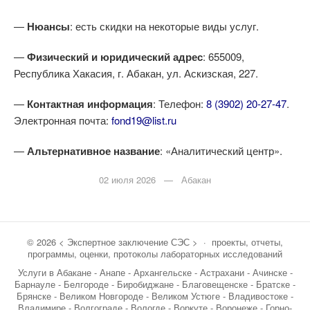
—
Нюансы
: есть скидки на некоторые виды услуг.
—
Физический и юридический адрес
: 655009,
Республика Хакасия, г. Абакан, ул. Аскизская, 227.
—
Контактная информация
: Телефон:
8 (3902) 20-27-47
.
Электронная почта:
fond19@list.ru
—
Альтернативное название
: «Аналитический центр».
02 июля 2026 — Абакан
©
2026
< Экспертное заключение СЭС >
·
проекты, отчеты,
программы, оценки, протоколы лабораторных исследований
Услуги в Абакане - Анапе - Архангельске - Астрахани - Ачинске -
Барнауле - Белгороде - Биробиджане - Благовещенске - Братске -
Брянске - Великом Новгороде - Великом Устюге - Владивостоке -
Владимире - Волгограде - Вологде - Воркуте - Воронеже - Горно-