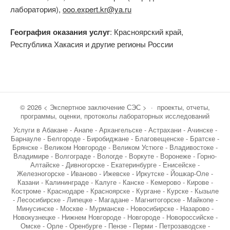
лаборатория),
ooo.expert.kr@ya.ru
География оказания услуг
: Красноярский край,
Республика Хакасия и другие регионы России
©
2026
< Экспертное заключение СЭС >
·
проекты, отчеты,
программы, оценки, протоколы лабораторных исследований
Услуги в Абакане - Анапе - Архангельске - Астрахани - Ачинске -
Барнауле - Белгороде - Биробиджане - Благовещенске - Братске -
Брянске - Великом Новгороде - Великом Устюге - Владивостоке -
Владимире - Волгограде - Вологде - Воркуте - Воронеже - Горно-
Алтайске - Дивногорске - Екатеринбурге - Енисейске -
Железногорске - Иваново - Ижевске - Иркутске - Йошкар-Оле -
Казани - Калининграде - Калуге - Канске - Кемерово - Кирове -
Костроме - Краснодаре - Красноярске - Кургане - Курске - Кызыле
- Лесосибирске - Липецке - Магадане - Магнитогорске - Майкопе -
Минусинске - Москве - Мурманске - Новосибирске - Назарово -
Новокузнецке - Нижнем Новгороде - Новгороде - Новороссийске -
Омске - Орле - Оренбурге - Пензе - Перми - Петрозаводске -