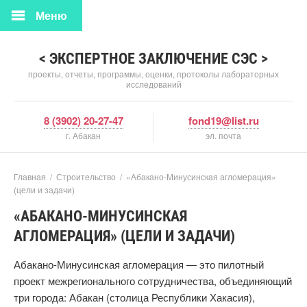
Меню
< ЭКСПЕРТНОЕ ЗАКЛЮЧЕНИЕ СЭС >
проекты, отчеты, программы, оценки, протоколы лабораторных
исследований
8 (3902) 20-27-47
fond19@list.ru
г. Абакан
эл. почта
Главная
/
Строительство
/
«Абакано-Минусинская агломерация»
(цели и задачи)
«АБАКАНО-МИНУСИНСКАЯ
АГЛОМЕРАЦИЯ» (ЦЕЛИ И ЗАДАЧИ)
Абакано-Минусинская агломерация — это пилотный
проект межрегионального сотрудничества, объединяющий
три города: Абакан (столица Республики Хакасия),