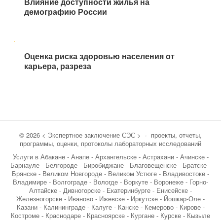
Влияние доступности жилья на
демографию России
Следующая
запись
Оценка риска здоровью населения от
карьера, разреза
©
2026
< Экспертное заключение СЭС >
·
проекты, отчеты,
программы, оценки, протоколы лабораторных исследований
Услуги в Абакане - Анапе - Архангельске - Астрахани - Ачинске -
Барнауле - Белгороде - Биробиджане - Благовещенске - Братске -
Брянске - Великом Новгороде - Великом Устюге - Владивостоке -
Владимире - Волгограде - Вологде - Воркуте - Воронеже - Горно-
Алтайске - Дивногорске - Екатеринбурге - Енисейске -
Железногорске - Иваново - Ижевске - Иркутске - Йошкар-Оле -
Казани - Калининграде - Калуге - Канске - Кемерово - Кирове -
Костроме - Краснодаре - Красноярске - Кургане - Курске - Кызыле