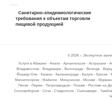
запись
Санитарно-эпидемиологические
требования к объектам торговли
пищевой продукцией
©
2026
< Экспертное закл
Услуги в Абакане - Анапе - Архангельске - Астрахани - 
Владивостоке - Владимире - Волгограде - Вологде - Ворку
Йошкар-Оле - Казани - Калининграде - Калуге - Канске - 
Магнитогорске - Майкопе - Минусинске - Москве - Мурманс
Пензе - Перми - Петрозаводске - Пскове - Ростове-на-Д
Сосновоборске - Сочи - Ставрополе - Сыктывкаре - Тамбове
Ч