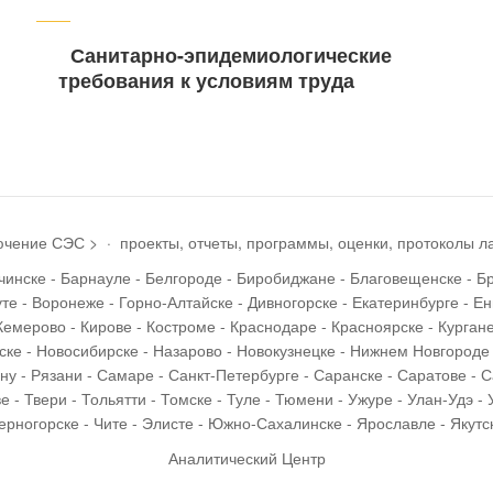
запись
Санитарно-эпидемиологические
требования к условиям труда
ючение СЭС >
·
проекты, отчеты, программы, оценки, протоколы 
Ачинске - Барнауле - Белгороде - Биробиджане - Благовещенске - Б
те - Воронеже - Горно-Алтайске - Дивногорске - Екатеринбурге - Ен
Кемерово - Кирове - Костроме - Краснодаре - Красноярске - Кургане
ке - Новосибирске - Назарово - Новокузнецке - Нижнем Новгороде 
ону - Рязани - Самаре - Санкт-Петербурге - Саранске - Саратове -
 - Твери - Тольятти - Томске - Туле - Тюмени - Ужуре - Улан-Удэ - 
ерногорске - Чите - Элисте - Южно-Сахалинске - Ярославле - Якутс
Аналитический Центр